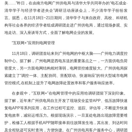
美……”昨日，在由南方电网广州供电局与清华大学共同举办的“电石成金·
清华学子与经济学者进央企”调研活动座谈会上，不少清华学子纷纷发
言。据悉，在11月18日~21日期间，清华学子与来自政府、高校、科研机
构等社会各界的经济学者组成调研团走进广州供电局，通过现场参观、实
地走访、深入座谈等方式，全面了解电网企业的发展。
“互联网+”应用到电网管理
11月18日，调研团首站来到广州电网的中枢大脑——广州电力调度控
制中心。据了解，广州电网是西电东送的重要落点之一，一方面供电负荷
密度大，另一方面电网结构相对薄弱，电网管控难度较大。广州供电局探
索建立了“调控一体、主配协同、营配联动、快速响应”的特大型城市电网
管控模式,在机制上提升了电网故障处置效率和客户服务响应效率。
在参观中，“互联网+”在电网管理中的应用给调研团留下深刻印象。
据了解，近年来广州供电局自主开发了现场安全监管APP、低压故障快速
复电APP等系列应用，在工作过程可监控、追踪、评估等，不断提升快速
复电效率，减轻运维压力。根据现场演示，一旦某处电路出现故障需要维
护，检修工人根据手机APP随即接单前往故障发生地，其出发、到达时间
及全程轨迹可实时查询，方便快捷。在广州供电局客户服务中心，调研团