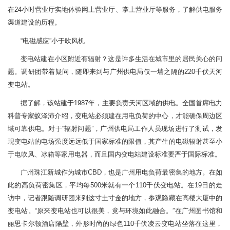
在24小时营业厅实地体验网上营业厅、掌上营业厅等服务，了解供电服务
渠道建设的历程。
“电磁感应”小于吹风机
变电站建在小区附近有辐射？这是许多生活在城市里的居民关心的问
题。调研团带着疑问，随即来到与广州供电局仅一墙之隔的220千伏天河
变电站。
据了解，该站建于1987年，主要负责天河区域的供电。全国首席电力
科普专家蚁泽沛介绍，变电站必须建在用电负荷的中心，才能确保周边区
域可靠供电。对于“辐射问题”，广州供电局工作人员现场进行了测试，发
现变电站的电场强度远远低于国家标准的限值，其产生的电磁辐射甚至小
于电吹风、冰箱等家用电器，而且国内变电站建设标准要严于国际标准。
广州珠江新城作为城市CBD，也是广州用电负荷最密集的地方。在如
此的高负荷密集区，平均每500米就有一个110千伏变电站。在19日的走
访中，记者跟随调研团来到这寸土寸金的地方，参观隐藏在高楼大厦中的
变电站。“原来变电站也可以很美，竟与环境如此融合。”在广州图书馆和
丽思卡尔顿酒店隔壁，外形时尚的绿色110千伏凌云变电站坐落在这里，