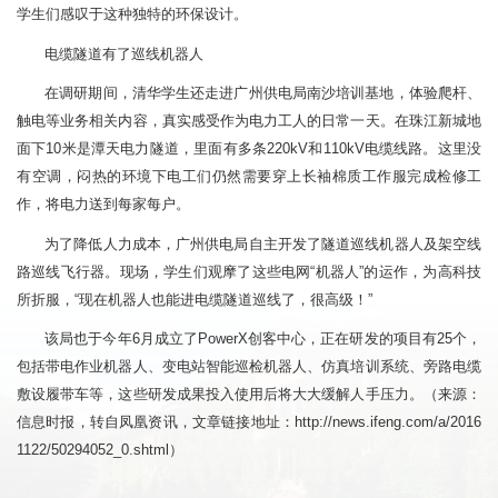
学生们感叹于这种独特的环保设计。
电缆隧道有了巡线机器人
在调研期间，清华学生还走进广州供电局南沙培训基地，体验爬杆、
触电等业务相关内容，真实感受作为电力工人的日常一天。在珠江新城地
面下10米是潭天电力隧道，里面有多条220kV和110kV电缆线路。这里没
有空调，闷热的环境下电工们仍然需要穿上长袖棉质工作服完成检修工
作，将电力送到每家每户。
为了降低人力成本，广州供电局自主开发了隧道巡线机器人及架空线
路巡线飞行器。现场，学生们观摩了这些电网“机器人”的运作，为高科技
所折服，“现在机器人也能进电缆隧道巡线了，很高级！”
该局也于今年6月成立了PowerX创客中心，正在研发的项目有25个，
包括带电作业机器人、变电站智能巡检机器人、仿真培训系统、旁路电缆
敷设履带车等，这些研发成果投入使用后将大大缓解人手压力。（来源：
信息时报，转自凤凰资讯，文章链接地址：
http://news.ifeng.com/a/2016
1122/50294052_0.shtml
）