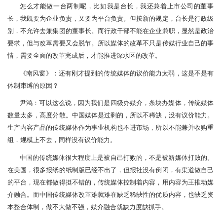
怎么才能做一台两制呢，比如我是台长，我还兼着上市公司的董事
长，我既要为企业负责，又要为平台负责。但按新的规定，台长是行政级
别，不允许去兼集团的董事长。而行政干部不能在企业兼职，显然是政治
要求，但与改革需要又会脱节。所以媒体的改革不只是传媒行业自己的事
情，需要全面的改革完成后，才能推进深水区的改革。
《南风窗》：还有刚才提到的传统媒体的议价能力太弱，这是不是有
体制束缚的原因？
尹鸿：可以这么说，因为我们是四级办媒介，条块办媒体，传统媒体
数量太多，高度分散。中国媒体是过剩的，所以不稀缺，没有议价能力。
生产内容产品的传统媒体作为事业机构也不进市场，所以不能兼并收购重
组，规模上不去，同样没有议价能力。
中国的传统媒体很大程度上是被自己打败的，不是被新媒体打败的。
在美国，很多报纸的纸制版已经不出了，但报社没有倒闭，有渠道做自己
的平台，现在都做得挺不错的，传统媒体控制着内容，用内容为王推动媒
介融合。而中国传统媒体改革难就难在缺乏稀缺性的优质内容，也缺乏资
本整合体制，做不大做不强，媒介融合就缺力度缺抓手。