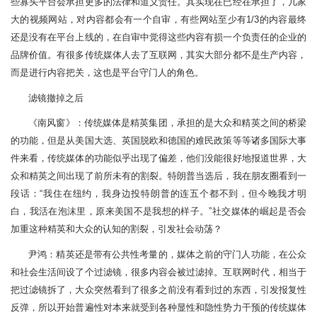
些寡头平台会承担更多的法律和道义责任。其实现在已经在承担了，几家
大的视频网站，对内容都会有一个自审，有些网站至少有1/3的内容最终
还是没有在平台上线的，在自审中觉得这些内容有损一个负责任的企业的
品牌价值。有很多传统媒体人去了互联网，其实大部分都不是生产内容，
而是进行内容把关，这也是平台守门人的角色。
滤镜撤掉之后
《南风窗》：传统媒体是精英集团，承担的是大众和精英之间的桥梁
的功能，但是从美国大选、英国脱欧和德国的难民政策等等诸多国际大事
件来看，传统媒体的功能似乎出现了偏差，他们没能很好地报道世界，大
众和精英之间出现了前所未有的割裂。特朗普当选后，我在朋友圈看到一
段话：“我住在纽约，我身边投特朗普的连五个都不到，但今晚我才明
白，我活在泡沫里，原来美国不是我想的样子。”社交媒体的崛起是否会
加重这种精英和大众的认知的割裂，引发社会动荡？
尹鸿：精英还是带有公共性考量的，媒体之前的守门人功能，在公众
和社会生活间设了个过滤镜，很多内容会被过滤掉。互联网时代，相当于
把过滤镜拆了，大众突然看到了很多之前没有看到过的东西，引发报复性
反弹，所以开始普遍性对本来就受到各种显性和隐性势力干预的传统媒体