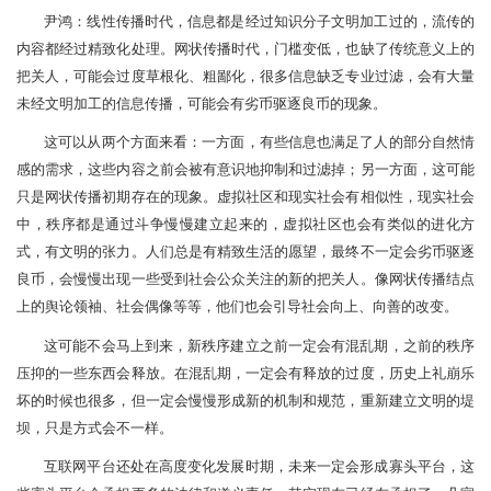
尹鸿：线性传播时代，信息都是经过知识分子文明加工过的，流传的
内容都经过精致化处理。网状传播时代，门槛变低，也缺了传统意义上的
把关人，可能会过度草根化、粗鄙化，很多信息缺乏专业过滤，会有大量
未经文明加工的信息传播，可能会有劣币驱逐良币的现象。
这可以从两个方面来看：一方面，有些信息也满足了人的部分自然情
感的需求，这些内容之前会被有意识地抑制和过滤掉；另一方面，这可能
只是网状传播初期存在的现象。虚拟社区和现实社会有相似性，现实社会
中，秩序都是通过斗争慢慢建立起来的，虚拟社区也会有类似的进化方
式，有文明的张力。人们总是有精致生活的愿望，最终不一定会劣币驱逐
良币，会慢慢出现一些受到社会公众关注的新的把关人。像网状传播结点
上的舆论领袖、社会偶像等等，他们也会引导社会向上、向善的改变。
这可能不会马上到来，新秩序建立之前一定会有混乱期，之前的秩序
压抑的一些东西会释放。在混乱期，一定会有释放的过度，历史上礼崩乐
坏的时候也很多，但一定会慢慢形成新的机制和规范，重新建立文明的堤
坝，只是方式会不一样。
互联网平台还处在高度变化发展时期，未来一定会形成寡头平台，这