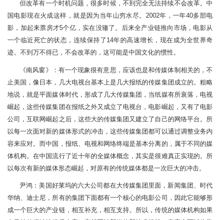
但改革有一个时机问题，很多时候，不到完全无法持续不会改革。中
国电影现在火成这样，就是因为当年山穷水尽。2002年，一年40多部电
影，加起来票房才5个亿，实在没辙了。后来全产业链推向市场，电影从
一个临近死亡的状态，连续保持了14年的高速增长，现在成为全世界奇
迹。不到万不得已，不会改革的，这可能是中国文化的惯性。
《南风窗》：有一个现象很有意思，应该也是和传媒体制相关的，不
止美国，像日本，几大电视台基本上是几大报纸的传媒集团成立的。粗略
地说，就是平面媒体时代，形成了几大传媒集团，当纸媒有所衰落，电视
崛起，这些传媒集团在报纸之外又成立了电视台，电影崛起，又有了电影
公司，互联网崛起之后，这些大的传媒集团又建立了自己的网络平台。所
以每一次面对新的媒体形式的冲击，这些传媒集团都可以通过调整业务内
容来应对。而中国，报纸、电视和网络终端是基本分离的，属于不同的媒
体机构。在中国流行了近十年的全媒体概念，其实是很难真正实现的。所
以每次有新的媒体形态崛起，对原有的传统媒体都是一次巨大的冲击。
尹鸿：美国好莱坞的六大公司都在大传媒集团里面，新闻集团、时代
华纳、迪士尼，所有的集团下面都有一个核心的电影公司，因此它能够形
成一个巨大的产业链，相互补充，相互支持。所以，传统的媒体机构如果