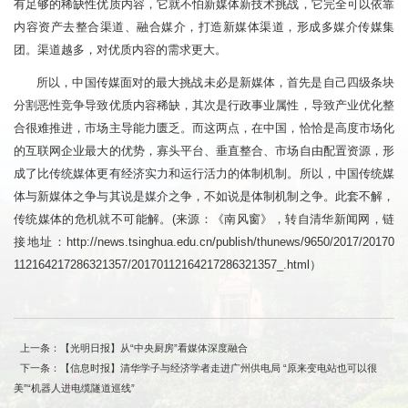
有足够的稀缺性优质内容，它就不怕新媒体新技术挑战，它完全可以依靠
内容资产去整合渠道、融合媒介，打造新媒体渠道，形成多媒介传媒集
团。渠道越多，对优质内容的需求更大。
所以，中国传媒面对的最大挑战未必是新媒体，首先是自己四级条块
分割恶性竞争导致优质内容稀缺，其次是行政事业属性，导致产业优化整
合很难推进，市场主导能力匮乏。而这两点，在中国，恰恰是高度市场化
的互联网企业最大的优势，寡头平台、垂直整合、市场自由配置资源，形
成了比传统媒体更有经济实力和运行活力的体制机制。所以，中国传统媒
体与新媒体之争与其说是媒介之争，不如说是体制机制之争。此套不解，
传统媒体的危机就不可能解。(来源：《南风窗》，转自清华新闻网，链
接地址：http://news.tsinghua.edu.cn/publish/thunews/9650/2017/20170
112164217286321357/20170112164217286321357_.html）
上一条：【光明日报】从“中央厨房”看媒体深度融合
下一条：【信息时报】清华学子与经济学者走进广州供电局 “原来变电站也可以很
美”“机器人进电缆隧道巡线”