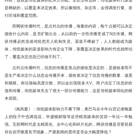
内容，这就是传统媒体的把关人功能。受众没有选择，传统媒体时代渠道
是稀缺的，以覆盖来决定效果。所以像报纸、杂志等，会强调发行量、发
行区域和覆盖范围。
而网状传播时代，是点对点的传播，海量的内容，每个点都可以决定
接收什么内容，是否扩散出去，从以前的一次性传播变成了N次传播。网
状传播必然造成传统把关人机制失灵。渠道不稀缺了，人人都能成为媒
体，传统媒体的渠道影响力肯定会下降，靠覆盖决定效果的时代也就终结
了，覆盖决定信息已经做不到了。
点对点传播时代，信息的传播是靠点的接收度决定的，是接收者而不
是生产者决定什么信息会传播开来，接收者决定了信息传播的数量、速度
和规模。舆论领袖高度分散，所以会出现很多大V。用户决定了信息的价
值和传播，传统媒体失去了很大一部分传播能力，这是传统媒体弱化的根
本原因。
《南风窗》：传统媒体影响力不断下降，奥巴马在今年白宫记者晚宴
上的段子中也调侃说，华盛顿邮报等这些精英媒体的笑容一年比一年勉
强。互联网时代是去精英化、去中心化和碎片化的，网状传播是否更容易
存在劣币驱逐良币现象，严肃新闻的需求是否会大幅度降低？