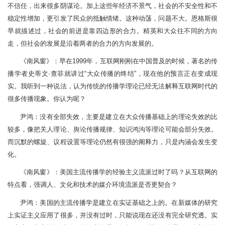
不信任，出来很多阴谋论。加上这些年经济不景气，社会的不安全性和不
稳定性增加，更引发了民众的抵触情绪。这种动荡，问题不大。恩格斯很
早就描述过，社会的前进是靠四边形的合力。精英和大众往不同的方向
走，但社会的发展是沿着两者的合力的方向发展的。
《南风窗》：早在1999年，互联网刚刚在中国普及的时候，著名的传
播学者史蒂文·查菲就讲过“大众传播的终结”，现在他的预言正在变成现
实。我听到一种说法，认为传统的传播学理论已经无法解释互联网时代的
很多传播现象。你认为呢？
尹鸿：没有全部失效，主要是建立在大众传播基础上的理论失效的比
较多，像把关人理论、舆论传播规律、知识鸿沟等理论可能会部分失效。
而沉默的螺旋、议程设置等理论仍然有很强的阐释力，只是内涵会发生变
化。
《南风窗》：美国主流传播学的经验主义流派过时了吗？从互联网的
特点看，强调人、文化和技术的媒介环境流派是否更契合？
尹鸿：美国的主流传播学是建立在实证基础之上的。在新媒体的研究
上实证主义应用了很多，并没有过时，只能说现在还没有完全研究透。实