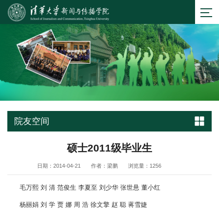
院友空间
硕士2011级毕业生
日期：2014-04-21
作者：梁鹏
浏览量：
1256
毛万熙 刘 清 范俊生 李夏至 刘少华 张世悬 董小红
杨丽娟 刘 学 贾 娜 周 浩 徐文擎 赵 聪 蒋雪婕