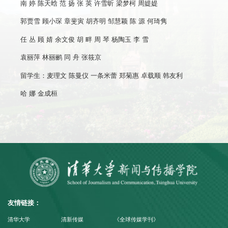
南 婷 陈天晗 范 扬 张 英 许雪昕 梁梦柯 周媞媞
郭贾雪 顾小琛 章斐寅 胡齐明 邹慧颖 陈 源 何琦隽
任 丛 顾 婧 余文俊 胡 畔 周 琴 杨陶玉 李 雪
袁丽萍 林丽鹂 同 舟 张筱京
留学生：麦理文 陈曼仪 一条米蕾 郑菊惠 卓载顺 韩友利
哈 娜 金成桓
友情链接：
清华大学
清新传媒
《全球传媒学刊》