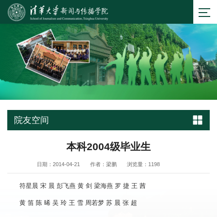
院友空间
本科2004级毕业生
日期：2014-04-21
作者：梁鹏
浏览量：
1198
符星晨 宋 晨 彭飞燕 黄 剑 梁海燕 罗 捷 王 茜
黄 笛 陈 晞 吴 玲 王 雪 周若梦 苏 晨 张 超